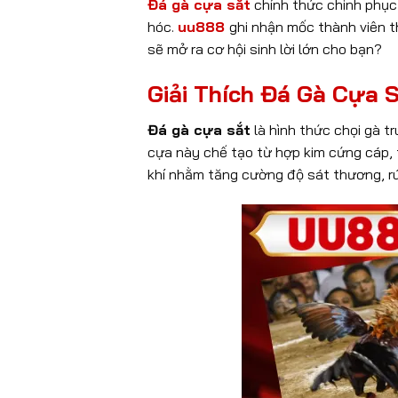
Đá gà cựa sắt
chính thức chinh phục
hóc.
uu888
ghi nhận mốc thành viên t
sẽ mở ra cơ hội sinh lời lớn cho bạn?
Giải Thích Đá Gà Cựa S
Đá gà cựa sắt
là hình thức chọi gà t
cựa này chế tạo từ hợp kim cứng cáp, t
khí nhằm tăng cường độ sát thương, rú