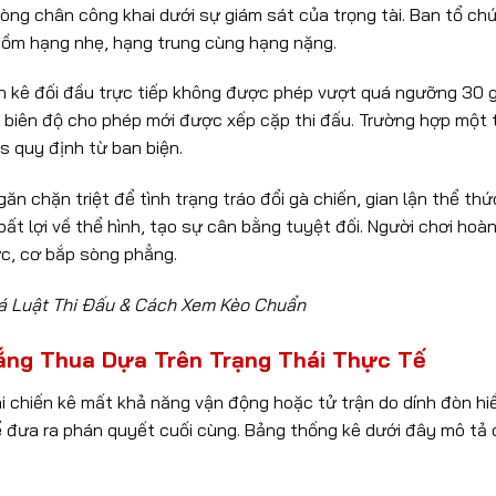
vòng chân công khai dưới sự giám sát của trọng tài. Ban tổ c
gồm hạng nhẹ, hạng trung cùng hạng nặng.
iến kê đối đầu trực tiếp không được phép vượt quá ngưỡng 30 
 biên độ cho phép mới được xếp cặp thi đấu. Trường hợp một 
s quy định từ ban biện.
ăn chặn triệt để tình trạng tráo đổi gà chiến, gian lận thể thứ
bất lợi về thể hình, tạo sự cân bằng tuyệt đối. Người chơi ho
c, cơ bắp sòng phẳng.
 Luật Thi Đấu & Cách Xem Kèo Chuẩn
ng Thua Dựa Trên Trạng Thái Thực Tế
ai chiến kê mất khả năng vận động hoặc tử trận do dính đòn hi
ể đưa ra phán quyết cuối cùng. Bảng thống kê dưới đây mô tả c