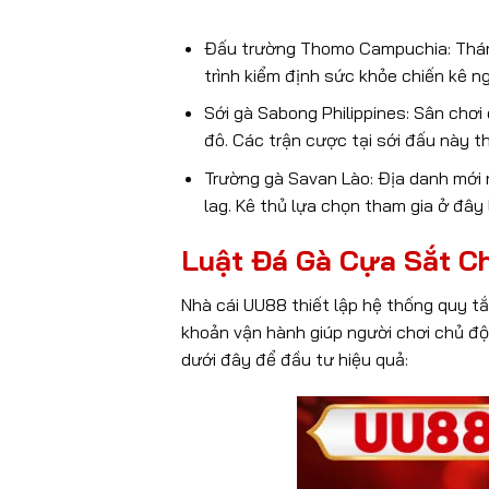
Đấu trường Thomo Campuchia: Thánh 
trình kiểm định sức khỏe chiến kê 
Sới gà Sabong Philippines: Sân chơi
đô. Các trận cược tại sới đấu này t
Trường gà Savan Lào: Địa danh mới 
lag. Kê thủ lựa chọn tham gia ở đây
Luật Đá Gà Cựa Sắt Ch
Nhà cái UU88 thiết lập hệ thống quy t
khoản vận hành giúp người chơi chủ độn
dưới đây để đầu tư hiệu quả: