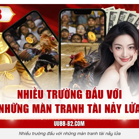
Nhiều trường đấu với những màn tranh tài nảy lửa