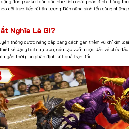
 cộng đồng sư kê toàn cầu nhờ tính chất phân định thắng th
heo dõi trực tiếp rất ấn tượng. Bản năng sinh tồn cùng nhữn
ắt Nghĩa Là Gì?
ruyền thống được nâng cấp bằng cách gắn thêm vũ khí kim loại
hiết kế dạng hình trụ tròn, cấu tạo vuốt nhọn dần về phía đầu.
t ngắn thời gian phân định kết quả trận đấu.