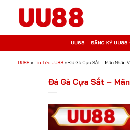
Bỏ
qua
nội
dung
UU88
ĐĂNG KÝ UU88
UU88
»
Tin Tức UU88
»
Đá Gà Cựa Sắt – Mãn Nhãn V
Đá Gà Cựa Sắt – Mã