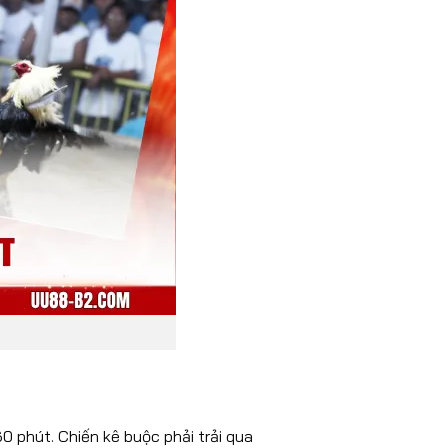
0 phút. Chiến kê buộc phải trải qua