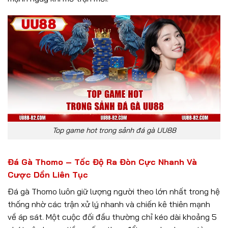
Top game hot trong sảnh đá gà UU88
Đá Gà Thomo – Tốc Độ Ra Đòn Cực Nhanh Và
Cược Dồn Liên Tục
Đá gà Thomo luôn giữ lượng người theo lớn nhất trong hệ
thống nhờ các trận xử lý nhanh và chiến kê thiên mạnh
về áp sát. Một cuộc đối đầu thường chỉ kéo dài khoảng 5