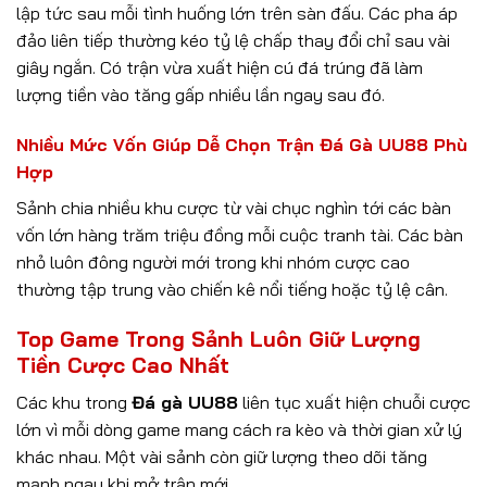
lập tức sau mỗi tình huống lớn trên sàn đấu. Các pha áp
đảo liên tiếp thường kéo tỷ lệ chấp thay đổi chỉ sau vài
giây ngắn. Có trận vừa xuất hiện cú đá trúng đã làm
lượng tiền vào tăng gấp nhiều lần ngay sau đó.
Nhiều Mức Vốn Giúp Dễ Chọn Trận Đá Gà UU88 Phù
Hợp
Sảnh chia nhiều khu cược từ vài chục nghìn tới các bàn
vốn lớn hàng trăm triệu đồng mỗi cuộc tranh tài. Các bàn
nhỏ luôn đông người mới trong khi nhóm cược cao
thường tập trung vào chiến kê nổi tiếng hoặc tỷ lệ cân.
Top Game Trong Sảnh Luôn Giữ Lượng
Tiền Cược Cao Nhất
Các khu trong
Đá gà UU88
liên tục xuất hiện chuỗi cược
lớn vì mỗi dòng game mang cách ra kèo và thời gian xử lý
khác nhau. Một vài sảnh còn giữ lượng theo dõi tăng
mạnh ngay khi mở trận mới.