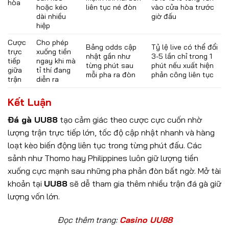
hòa
hoặc kéo
liên tục né đòn
vào cửa hòa trước
dài nhiều
giờ đấu
hiệp
Cược
Cho phép
Bảng odds cập
Tỷ lệ live có thể đổi
trực
xuống tiền
nhật gần như
3-5 lần chỉ trong 1
tiếp
ngay khi mà
từng phút sau
phút nếu xuất hiện
giữa
tỉ thí đang
mỗi pha ra đòn
phản công liên tục
trận
diễn ra
Kết Luận
Đá gà UU88
tạo cảm giác theo cược cực cuốn nhờ
lượng trận trực tiếp lớn, tốc độ cập nhật nhanh và hàng
loạt kèo biến động liên tục trong từng phút đấu. Các
sảnh như Thomo hay Philippines luôn giữ lượng tiền
xuống cực mạnh sau những pha phản đòn bất ngờ. Mở tài
khoản tại
UU88
sẽ dễ tham gia thêm nhiều trận đá gà giữ
lượng vốn lớn.
Đọc thêm trang:
Casino UU88