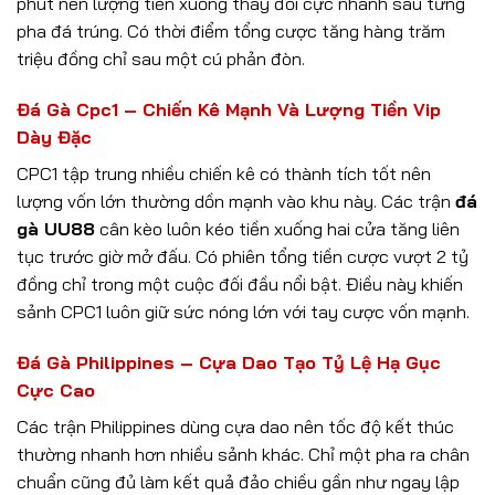
phút nên lượng tiền xuống thay đổi cực nhanh sau từng
pha đá trúng. Có thời điểm tổng cược tăng hàng trăm
triệu đồng chỉ sau một cú phản đòn.
Đá Gà Cpc1 – Chiến Kê Mạnh Và Lượng Tiền Vip
Dày Đặc
CPC1 tập trung nhiều chiến kê có thành tích tốt nên
lượng vốn lớn thường dồn mạnh vào khu này. Các trận
đá
gà UU88
cân kèo luôn kéo tiền xuống hai cửa tăng liên
tục trước giờ mở đấu. Có phiên tổng tiền cược vượt 2 tỷ
đồng chỉ trong một cuộc đối đầu nổi bật. Điều này khiến
sảnh CPC1 luôn giữ sức nóng lớn với tay cược vốn mạnh.
Đá Gà Philippines – Cựa Dao Tạo Tỷ Lệ Hạ Gục
Cực Cao
Các trận Philippines dùng cựa dao nên tốc độ kết thúc
thường nhanh hơn nhiều sảnh khác. Chỉ một pha ra chân
chuẩn cũng đủ làm kết quả đảo chiều gần như ngay lập