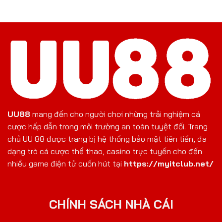
UU88
mang đến cho người chơi những trải nghiệm cá
cược hấp dẫn trong môi trường an toàn tuyệt đối. Trang
chủ UU 88 được trang bị hệ thống bảo mật tiên tiến, đa
dạng trò cá cược thể thao, casino trực tuyến cho đến
nhiều game điện tử cuốn hút tại
https://myitclub.net/
CHÍNH SÁCH NHÀ CÁI