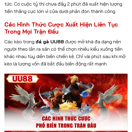
tức. Có cuộc tỷ thí chưa đầy 2 phút đã xuất hiện lượng
tiền thắng cực lớn vì cửa dưới phản đòn thành công.
Các Hình Thức Cược Xuất Hiện Liên Tục
Trong Mọi Trận Đấu
Các kèo trong
đá gà UU88
được mở khá đa dạng nên
người theo lần ra sân có thể chọn nhiều kiểu xuống tiền
khác nhau tùy diễn biến chiến kê. Chỉ vài phút sau khi mở
kèo là lượng vốn đã bắt đầu biến động rất mạnh.