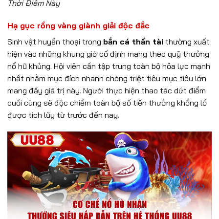
Thời Điểm Này
Hạ gục rồng vàng giành giải độc đắc
Sinh vật huyền thoại trong
bắn cá thần tài
thường xuất
hiện vào những khung giờ cố định mang theo quỹ thưởng
nổ hũ khủng. Hội viên cần tập trung toàn bộ hỏa lực mạnh
nhất nhằm mục đích nhanh chóng triệt tiêu mục tiêu lớn
mang đầy giá trị này. Người thực hiện thao tác dứt điểm
cuối cùng sẽ độc chiếm toàn bộ số tiền thưởng khổng lồ
được tích lũy từ trước đến nay.