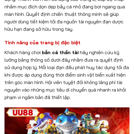
nhằm mục đích dọn dẹp bầy cá nhỏ đang bơi ngang qua
màn hình. Quyết định chiến thuật thông minh sẽ giúp
người dùng tiết kiệm tối đa nguồn tài nguyên đạn dược
hữu hạn đang sở hữu trong tay.
Tính năng của trang bị đặc biệt
Khách hàng chơi
bắn cá thần tài
hãy nghiên cứu kỹ
lưỡng bảng thông số dưới đây nhằm đưa ra quyết định
sử dụng hợp lý. Mỗi loại đạn đều phát huy tác dụng tối đa
khi được áp dụng đúng thời điểm sinh vật biển xuất hiện
trên góc màn hình. Hội viên tuyệt đối không lãng phí tài
nguyên vào những mục tiêu di chuyển quá nhanh ra khỏi
phạm vi ngắm bắn đã thiết lập.