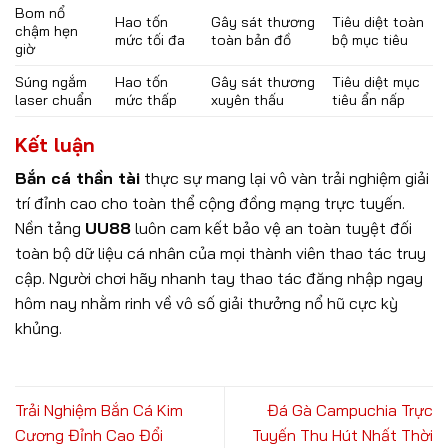
Bom nổ
Hao tốn
Gây sát thương
Tiêu diệt toàn
chậm hẹn
mức tối đa
toàn bản đồ
bộ mục tiêu
giờ
Súng ngắm
Hao tốn
Gây sát thương
Tiêu diệt mục
laser chuẩn
mức thấp
xuyên thấu
tiêu ẩn nấp
Kết luận
Bắn cá thần tài
thực sự mang lại vô vàn trải nghiệm giải
trí đỉnh cao cho toàn thể cộng đồng mạng trực tuyến.
Nền tảng
UU88
luôn cam kết bảo vệ an toàn tuyệt đối
toàn bộ dữ liệu cá nhân của mọi thành viên thao tác truy
cập. Người chơi hãy nhanh tay thao tác đăng nhập ngay
hôm nay nhằm rinh về vô số giải thưởng nổ hũ cực kỳ
khủng.
Trải Nghiệm Bắn Cá Kim
Đá Gà Campuchia Trực
Cương Đỉnh Cao Đổi
Tuyến Thu Hút Nhất Thời