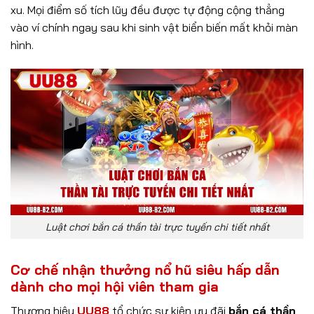
xu. Mọi điểm số tích lũy đều được tự động cộng thẳng
vào ví chính ngay sau khi sinh vật biển biến mất khỏi màn
hình.
Luật chơi bắn cá thần tài trực tuyến chi tiết nhất
Cơ chế nhận thưởng nổ hũ siêu hấp dẫn
dành cho mọi hội viên tham gia
Thương hiệu
UU88
tổ chức sự kiện ưu đãi
bắn cá thần