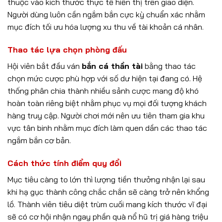
thuộc vào kích thước thực tế hiển thị trên giao diện.
Người dùng luôn cần ngắm bắn cực kỳ chuẩn xác nhằm
mục đích tối ưu hóa lượng xu thu về tài khoản cá nhân.
Thao tác lựa chọn phòng đấu
Hội viên bắt đầu ván
bắn cá thần tài
bằng thao tác
chọn mức cược phù hợp với số dư hiện tại đang có. Hệ
thống phân chia thành nhiều sảnh cược mang độ khó
hoàn toàn riêng biệt nhằm phục vụ mọi đối tượng khách
hàng truy cập. Người chơi mới nên ưu tiên tham gia khu
vực tân binh nhằm mục đích làm quen dần các thao tác
ngắm bắn cơ bản.
Cách thức tính điểm quy đổi
Mục tiêu càng to lớn thì lượng tiền thưởng nhận lại sau
khi hạ gục thành công chắc chắn sẽ càng trở nên khổng
lồ. Thành viên tiêu diệt trùm cuối mang kích thước vĩ đại
sẽ có cơ hội nhận ngay phần quà nổ hũ trị giá hàng triệu